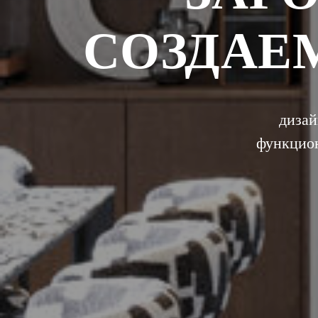
СОЗДАЕ
дизай
функцион