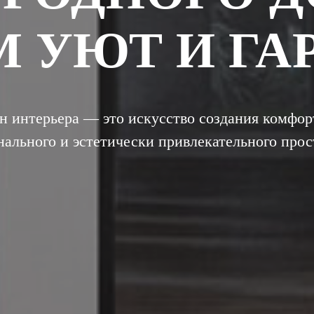
М УЮТ И Г
н интерьера — это искусство создания комфор
ального и эстетически привлекательного прос