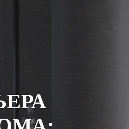
ЬЕРА
ОМА: