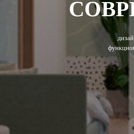
СОВР
дизай
функцион