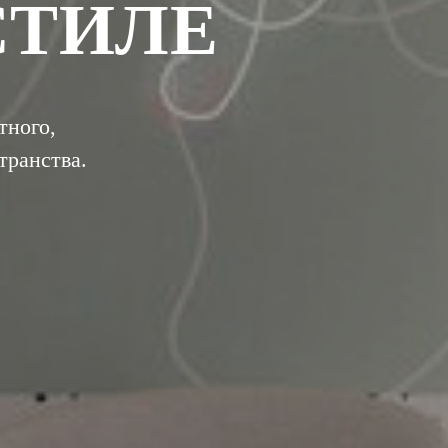
СТИЛЕ
тного,
транства.