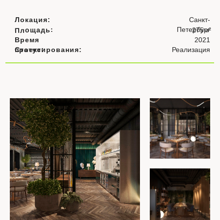
Локация:
Санкт-
Петербург
Площадь:
275м
²
Время
2021
проектирования:
Статус:
Реализация