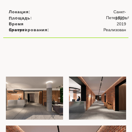
Локация:
Санкт-
Петербург
Площадь:
1320м
²
Время
2019
проектирования:
Статус:
Реализован