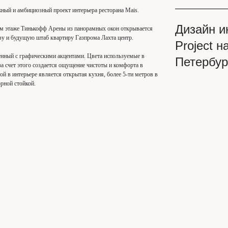
ый и амбициозный проект интерьера ресторана Mais.
Дизайн и
ем этаже Тинькофф Арены из панорамных окон открывается
ву и будущую штаб квартиру Газпрома Лахта центр.
Project 
нный с графическими акцентами. Цвета используемые в
Петербур
 за счет этого создается ощущение чистоты и комфорта в
й в интерьере является открытая кухня, более 5-ти метров в
орной стойкой.