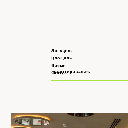
Локация:
Площадь:
Время
проектирования:
Статус: