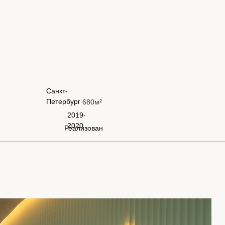
Санкт-
Петербург
680м
²
2019-
2020
Реализован